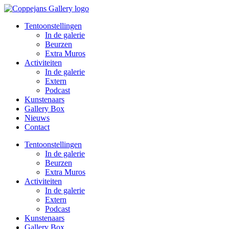
Spring
naar
Tentoonstellingen
de
In de galerie
inhoud
Beurzen
Extra Muros
Activiteiten
In de galerie
Extern
Podcast
Kunstenaars
Gallery Box
Nieuws
Contact
Tentoonstellingen
In de galerie
Beurzen
Extra Muros
Activiteiten
In de galerie
Extern
Podcast
Kunstenaars
Gallery Box