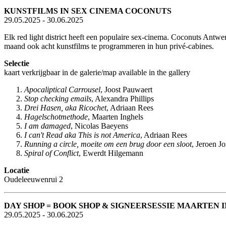
KUNSTFILMS IN SEX CINEMA COCONUTS
29.05.2025 - 30.06.2025
Elk red light district heeft een populaire sex-cinema. Coconuts Antwe
maand ook acht kunstfilms te programmeren in hun privé-cabines.
Selectie
kaart verkrijgbaar in de galerie/map available in the gallery
Apocaliptical Carrousel
, Joost Pauwaert
Stop checking emails
, Alexandra Phillips
Drei Hasen, aka Ricochet
, Adriaan Rees
Hagelschotmethode
, Maarten Inghels
I am damaged
, Nicolas Baeyens
I can't Read aka This is not America
, Adriaan Rees
Running a circle, moeite om een brug door een sloot
, Jeroen J
Spiral of Conflict
, Ewerdt Hilgemann
Locatie
Oudeleeuwenrui 2
DAY SHOP = BOOK SHOP & SIGNEERSESSIE MAARTEN 
29.05.2025 - 30.06.2025