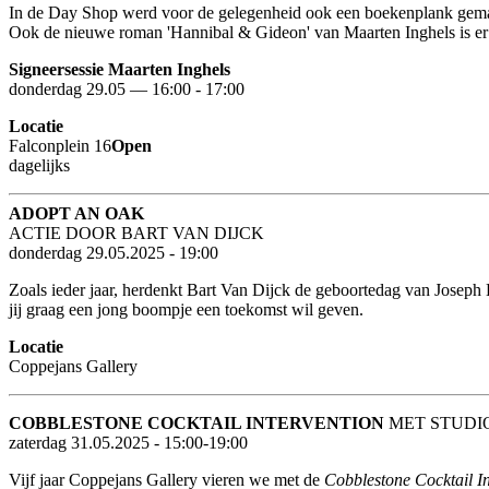
In de Day Shop werd voor de gelegenheid ook een boekenplank gemaak
Ook de nieuwe roman 'Hannibal & Gideon' van Maarten Inghels is er 
Signeersessie Maarten Inghels
donderdag 29.05 — 16:00 - 17:00
Locatie
Falconplein 16
Open
dagelijks
ADOPT AN OAK
ACTIE DOOR BART VAN DIJCK
donderdag 29.05.2025 - 19:00
Zoals ieder jaar, herdenkt Bart Van Dijck de geboortedag van Joseph 
jij graag een jong boompje een toekomst wil geven.
Locatie
Coppejans Gallery
COBBLESTONE COCKTAIL INTERVENTION
MET STUDI
zaterdag 31.05.2025 - 15:00-19:00
Vijf jaar Coppejans Gallery vieren we met de
Cobblestone Cocktail In