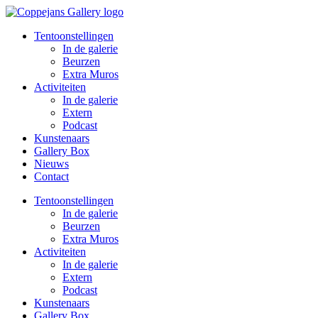
Spring
naar
Tentoonstellingen
de
In de galerie
inhoud
Beurzen
Extra Muros
Activiteiten
In de galerie
Extern
Podcast
Kunstenaars
Gallery Box
Nieuws
Contact
Tentoonstellingen
In de galerie
Beurzen
Extra Muros
Activiteiten
In de galerie
Extern
Podcast
Kunstenaars
Gallery Box