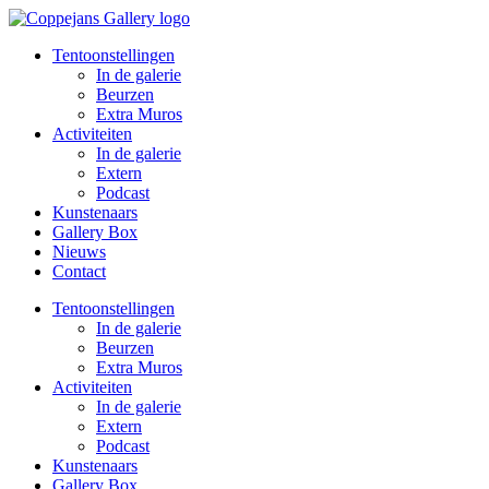
Spring
naar
Tentoonstellingen
de
In de galerie
inhoud
Beurzen
Extra Muros
Activiteiten
In de galerie
Extern
Podcast
Kunstenaars
Gallery Box
Nieuws
Contact
Tentoonstellingen
In de galerie
Beurzen
Extra Muros
Activiteiten
In de galerie
Extern
Podcast
Kunstenaars
Gallery Box