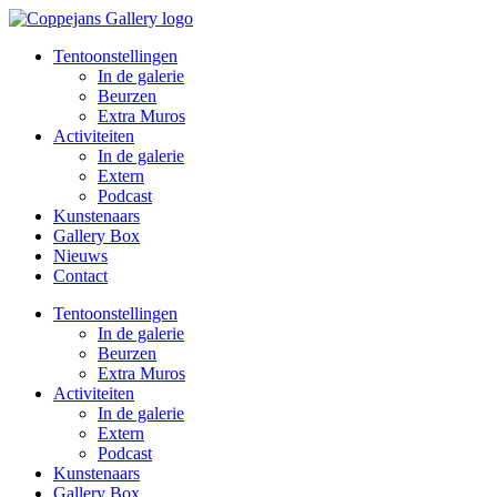
Spring
naar
Tentoonstellingen
de
In de galerie
inhoud
Beurzen
Extra Muros
Activiteiten
In de galerie
Extern
Podcast
Kunstenaars
Gallery Box
Nieuws
Contact
Tentoonstellingen
In de galerie
Beurzen
Extra Muros
Activiteiten
In de galerie
Extern
Podcast
Kunstenaars
Gallery Box