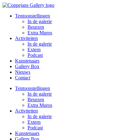
Spring
naar
Tentoonstellingen
de
In de galerie
inhoud
Beurzen
Extra Muros
Activiteiten
In de galerie
Extern
Podcast
Kunstenaars
Gallery Box
Nieuws
Contact
Tentoonstellingen
In de galerie
Beurzen
Extra Muros
Activiteiten
In de galerie
Extern
Podcast
Kunstenaars
Gallery Box