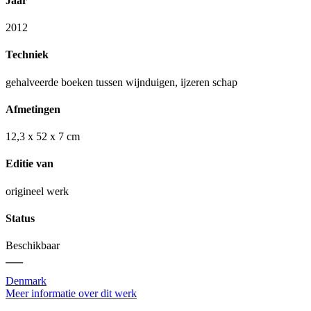
Jaar
2012
Techniek
gehalveerde boeken tussen wijnduigen, ijzeren schap
Afmetingen
12,3 x 52 x 7 cm
Editie van
origineel werk
Status
Beschikbaar
—
Denmark
Meer informatie over dit werk